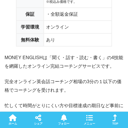
※税込み価格です。
保証
・全額返金保証
学習環境
オンライン
無料体験
あり
MONEY ENGLISHは「聞く・話す・読む・書く」の4技能
を網羅したオンライン完結コーチングサービスです。
完全オンライン英会話コーチング相場の3分の１以下の価
格でコーチングを受けれます。
忙しくて時間がとりにくい方や目標達成の期日など事前に
ヒヤリングした上で学習プランを提案します。
受講期間も目的に合わせて決めれるのも費用を抑えながら
ホーム
シェア
フォロー
メニュー
TOP