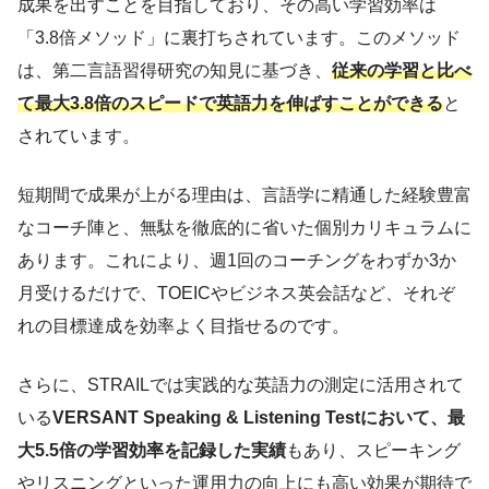
成果を出すことを目指しており、その高い学習効率は
「3.8倍メソッド」に裏打ちされています。このメソッド
は、第二言語習得研究の知見に基づき、
従来の学習と比べ
て最大3.8倍のスピードで英語力を伸ばすことができる
と
されています。
短期間で成果が上がる理由は、言語学に精通した経験豊富
なコーチ陣と、無駄を徹底的に省いた個別カリキュラムに
あります。これにより、週1回のコーチングをわずか3か
月受けるだけで、TOEICやビジネス英会話など、それぞ
れの目標達成を効率よく目指せるのです。
さらに、STRAILでは実践的な英語力の測定に活用されて
いる
VERSANT Speaking & Listening Testにおいて、最
大5.5倍の学習効率を記録した実績
もあり、スピーキング
やリスニングといった運用力の向上にも高い効果が期待で