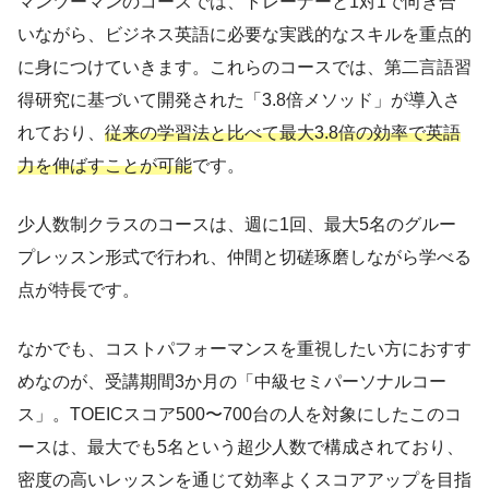
マンツーマンのコースでは、トレーナーと1対1で向き合
いながら、ビジネス英語に必要な実践的なスキルを重点的
に身につけていきます。これらのコースでは、第二言語習
得研究に基づいて開発された「3.8倍メソッド」が導入さ
れており、
従来の学習法と比べて最大3.8倍の効率で英語
力を伸ばすことが可能
です。
少人数制クラスのコースは、週に1回、最大5名のグルー
プレッスン形式で行われ、仲間と切磋琢磨しながら学べる
点が特長です。
なかでも、コストパフォーマンスを重視したい方におすす
めなのが、受講期間3か月の「中級セミパーソナルコー
ス」。TOEICスコア500〜700台の人を対象にしたこのコ
ースは、最大でも5名という超少人数で構成されており、
密度の高いレッスンを通じて効率よくスコアアップを目指