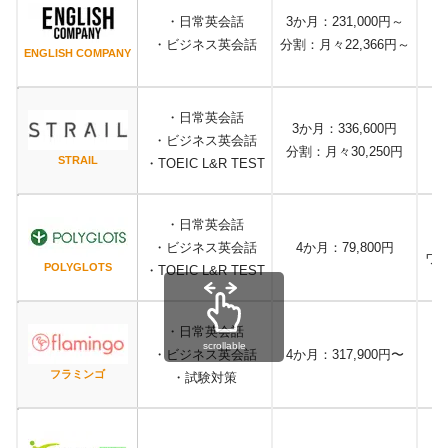
・日常英会話
3か月：231,000円～
・ビジネス英会話
分割：月々22,366円～
ENGLISH COMPANY
・日常英会話
3か月：336,600円
・ビジネス英会話
分割：月々30,250円
STRAIL
・TOEIC L&R TEST
・日常英会話
・ビジネス英会話
4か月：79,800円
ワ
POLYGLOTS
・TOEIC L&R TEST
・日常英会話
scrollable
・ビジネス英会話
4か月：317,900円〜
フラミンゴ
・試験対策