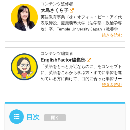
コンテンツ監修者
大島さくら子
英語教育事業（株）オフィス・ビー・アイ代
表取締役。慶應義塾大学（法学部・政治学専
攻）卒。Temple University Japan（教養学
部・アジア学専攻）卒。ビジネス英語講師と
続きを読む
して多くの企業、団体で英語講師を務める。
英語学習書ライターとしても活動。英検1
級、TOEICRL&R 990点満点/S&W400点満
コンテンツ編集者
点。著書多数。
EnglishFactor編集部
「英語をもっと身近なものに」をコンセプト
に、英語をこれから学ぶ方・すでに学習を進
めている方に向けて、目的に合った学習サー
ビスを分かりやすく提案します。
続きを読む
目次
開く