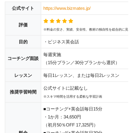
公式サイト
https://www.bizmates.jp/
評価
※料金の安さ、実績、安全性、教材の独自性を総合的に見て
目的
・ビジネス英会話
毎週実施
コーチング面談
（15分プラン／30分プランから選択）
レッスン
毎日1レッスン、または毎日2レッスン
公式サイトに記載なし
推奨学習時間
※スキマ時間を活用する柔軟な学習計画
■コーチング+英会話毎日15分
・1か月：34,650円
（初月50％OFF 17,325円）
料金
■コーチング+英会話毎日30分