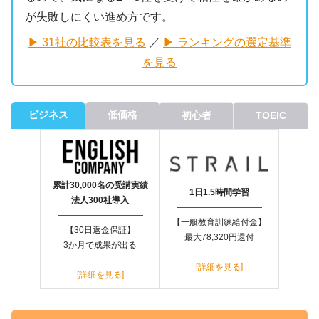
が失敗しにくい進め方です。
▶ 31社の比較表を見る
／
▶ ランキングの選定基準
を見る
ビジネス
低価格
初心者
TOEIC
累計30,000名の受講実績
1日1.5時間学習
法人300社導入
――――――――――
――――――――――
【一般教育訓練給付金】
【30日返金保証】
最大78,320円還付
3か月で成果が出る
[詳細を見る]
[詳細を見る]