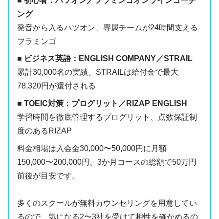
■ 初心者：ハツオン／フラミンゴオンラインコーチ
ング
発音から入るハツオン、専属チームが24時間支える
フラミンゴ
■ ビジネス英語：ENGLISH COMPANY／STRAIL
累計30,000名の実績。STRAILは給付金で最大
78,320円が還付される
■ TOEIC対策：プログリット／RIZAP ENGLISH
学習時間を徹底管理するプログリット、点数保証制
度のあるRIZAP
料金相場は入会金30,000〜50,000円に月額
150,000〜200,000円、3か月コースの総額で50万円
前後が目安です。
多くのスクールが無料カウンセリングを用意してい
るので、気になる2〜3社を受けて相性を確かめるの