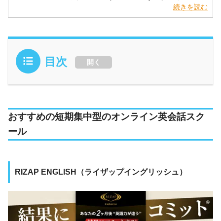
部・アジア学専攻）卒。ビジネス英語講師と
続きを読む
して多くの企業、団体で英語講師を務める。
英語学習書ライターとしても活動。英検1
級、TOEICRL&R 990点満点/S&W400点満
点。著書多数。
目次
開く
おすすめの短期集中型のオンライン英会話スク
ール
RIZAP ENGLISH（ライザップイングリッシュ）