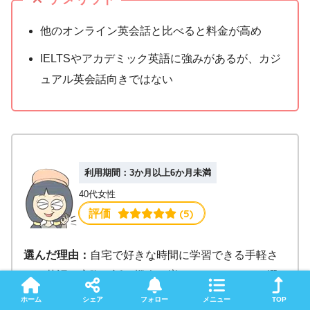
他のオンライン英会話と比べると料金が高め
IELTSやアカデミック英語に強みがあるが、カジ
ュアル英会話向きではない
利用期間：3か月以上6か月未満
40代女性
 (5)
評価
選んだ理由：
自宅で好きな時間に学習できる手軽さ
と、英語を実際に話す機会を増やしたかったため選
びました。無理なく続けられそうだと感じたことも
ホーム
シェア
フォロー
メニュー
TOP