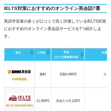
IELTS対策におすすめのオンライン英会話7選
英語学習者の多くが口コミで高く評価しているIELTS対策
におすすめのオンライン英会話サービスを7つ紹介しま
す。
料金
各社
入学金
対策で
（ひと月換算最安値）
無料
月額4,880円
スピ
DMM英会話
11,000円
月あたり6,120円
IELTS TRAINER PRO