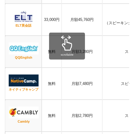
33,000円
月額45,760円
（スピーキング
ELT英会話
無料
月額3,280円
スピ
scrollable
QQEnglish
無料
月額7,480円
スピー
ネイティブキャンプ
無料
月額2,780円
スピ
Cambly