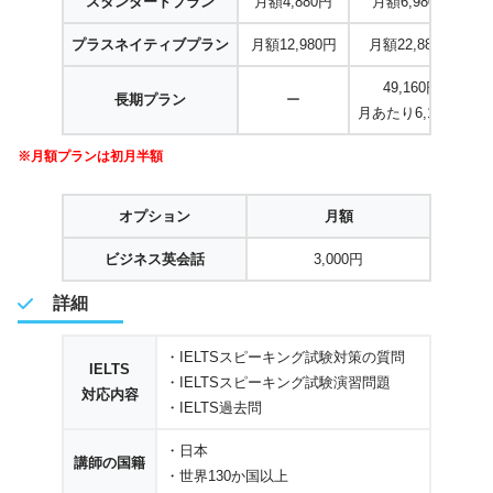
スタンダードプラン
月額4,880円
月額6,980円
プラスネイティブプラン
月額12,980円
月額22,880円
49,160円
長期プラン
ー
月あたり6,145円
※月額プランは初月半額
オプション
月額
ビジネス英会話
3,000円
詳細
・IELTSスピーキング試験対策の質問
IELTS
・IELTSスピーキング試験演習問題
対応内容
・IELTS過去問
・日本
講師の国籍
・世界130か国以上