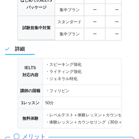
はじめてのIELTS
パッケージ
集中プラン
ー
ー
スタンダード
ー
ー
275
試験前集中対策
集中プラン
ー
ー
459
詳細
・スピーキング強化
IELTS
・ライティング強化
対応内容
・ジェネラル特化
講師の国籍
・フィリピン
1レッスン
50分
・レベルテスト＋体験レッスン＋カウンセリング（30
無料体験
・体験レッスン＋カウンセリング（30分＋30分）
メリット