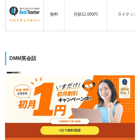
無料
月額12,000円
ライティン
ベストティーチャー
DMM英会話