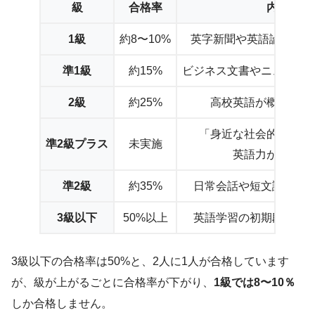
級
合格率
内容
1級
約8〜10%
英字新聞や英語論文が
準1級
約15%
ビジネス文書やニュース
2級
約25%
高校英語が概ね理解
「身近な社会的話題」
準2級プラス
未実施
英語力が問われ
準2級
約35%
日常会話や短文読解力
3級以下
50%以上
英語学習の初期段階に
3級以下の合格率は50%と、2人に1人が合格しています
が、級が上がるごとに合格率が下がり、
1級では8〜10％
しか合格しません。