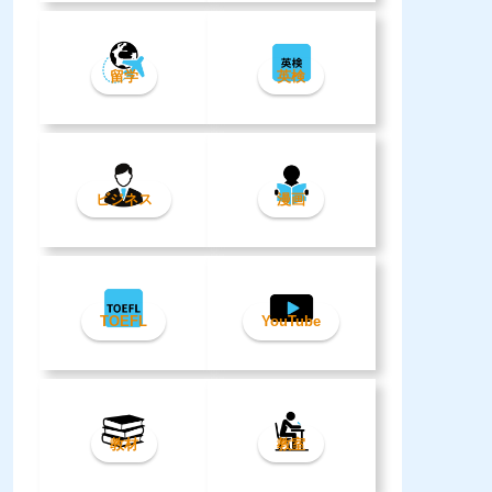
留学
英検
ビジネス
漫画
TOEFL
YouTube
教材
教室