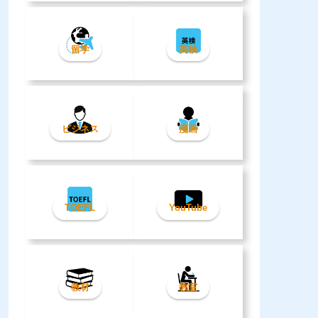
留学
英検
ビジネス
漫画
TOEFL
YouTube
教材
教室