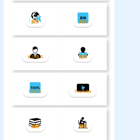
留学
英検
ビジネス
漫画
TOEFL
YouTube
教材
教室