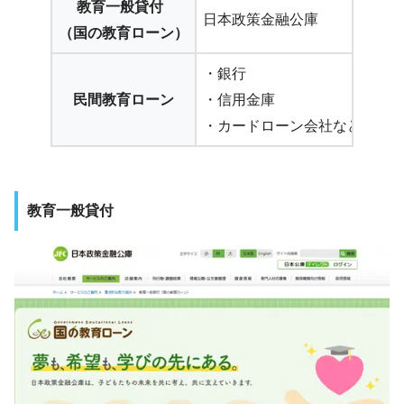
教育一般貸付
日本政策金融公庫
学
（国の教育ローン）
・銀行
民間教育ローン
・信用金庫
ロ
・カードローン会社など
教育一般貸付