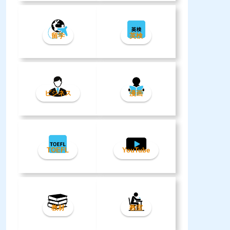
留学
英検
ビジネス
漫画
TOEFL
YouTube
教材
教室