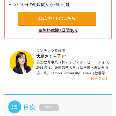
5～10分の短時間から利用可能
公式サイトはこちら
※無料体験7日間あり
コンテンツ監修者
大島さくら子
英語教育事業（株）オフィス・ビー・アイ代
表取締役。慶應義塾大学（法学部・政治学専
攻）卒。Temple University Japan（教養学
部・アジア学専攻）卒。ビジネス英語講師と
続きを読む
して多くの企業、団体で英語講師を務める。
英語学習書ライターとしても活動。英検1
級、TOEICRL&R 990点満点/S&W400点満
点。著書多数。
目次
開く