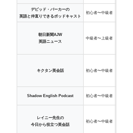
デビッド・バーカーの
初心者〜中級者
audi
英語と仲直りできるポッドキャスト
audi
朝日新聞AJW
中級者〜上級者
英語ニュース
A
audi
キクタン英会話
初心者〜中級者
A
Shadow English Podcast
初心者〜中級者
A
audi
レイニー先生の
初心者〜中級者
今日から役立つ英会話
A