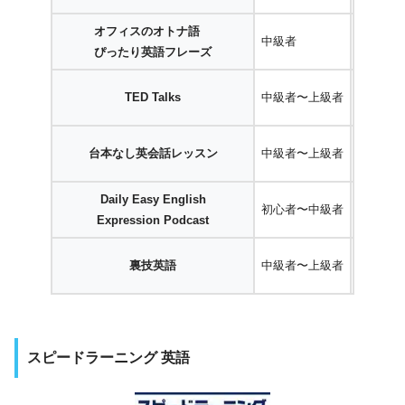
オフィスのオトナ語
中級者
A
ぴったり英語フレーズ
TED Talks
中級者〜上級者
A
台本なし英会話レッスン
中級者〜上級者
A
Daily Easy English
初心者〜中級者
A
Expression Podcast
裏技英語
中級者〜上級者
A
スピードラーニング 英語