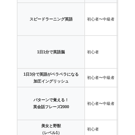
audi
スピードラーニング英語
初心者〜中級者
A
audi
1日1分で英語脳
初心者
A
1日3分で英語がペラペラになる
初心者〜中級者
audi
加圧イングリッシュ
audi
パターンで覚える！
初心者〜中級者
英会話フレーズ2000
A
美女と野獣
初心者
audi
（レベル1）