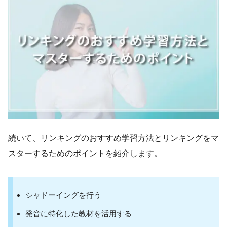
「ア カップ オブ」→「アカッポブ」
子音 + and
Tom and
「トム アンド」→「トマンド」
続いて、リンキングのおすすめ学習方法とリンキングをマ
スターするためのポイントを紹介します。
子音 + or
シャドーイングを行う
発音に特化した教材を活用する
fish or