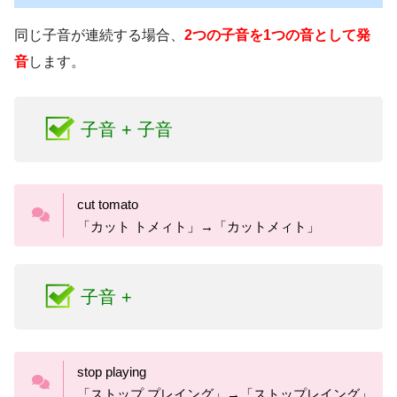
a loaf of
l + 母音
同じ子音が連続する場合、
2つの子音を1つの音として発
「ア ローフ オブ」→「アローホブ」
音
します。
a lot of
「ア ロト オブ」→「アロトブ」
fall in
s + 母音
子音 + 子音
「フォール イン」→「フォーリン」
p + 母音
cut tomato
This is
m + 母音
「カット トメィト」→「カットメィト」
「ディス イズ」→「ディスィズ」
hang out
「ハング アウト」→「ハンガウト」
子音 +
warm up
sh + 母音
「ウォーム アップ」→「ウォーマップ」
g + 母音
stop playing
「ストップ プレイング」→「ストップレイング」