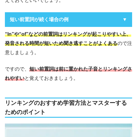
えておくといいでしょう。
短い前置詞が続く場合の例
子音 + y
“In”や“of”などの前置詞はリンキングが起こりやすい上、
子音 + in
発音される時間が短いため聞き逃すことがよくある
ので注
意しましょう。
Don’t you
「ドント ユー」→「ドンチュー」
ですので、
短い前置詞は前に置かれた子音とリンキングさ
Put in
「プット イン」→「プッティン」
れやすい
と覚えておきましょう。
子音 + y
リンキングのおすすめ学習方法とマスターする
子音 + of
ためのポイント
last year
「ラスト イヤー」→「ラスチィヤー」
a cup of