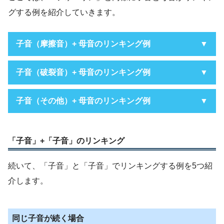
グする例を紹介していきます。
子音（摩擦音）+ 母音のリンキング例
子音（破裂音）+ 母音のリンキング例
v + 母音
子音（その他）+ 母音のリンキング例
k + 母音
give out
r + 母音
「ギブ アウト」→「ギバウト」
「子音」+「子音」のリンキング
Take out
続いて、「子音」と「子音」でリンキングする例を5つ紹
「テイク アウト」→「テイカウト」
介します。
a bar of
f + 母音
「ア バー オブ」→「アバーロブ」
t + 母音
同じ子音が続く場合