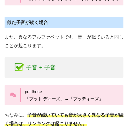
push up
n + 母音
「プッシュ アップ」→「プッシャップ」
sing a song
似た子音が続く場合
「シング ア ソング」→「シンガソング」
run out
th + 母音
また、異なるアルファベットでも「音」が似ていると同じ
「ラン アウト」→「ランナウト」
ことが起こります。
d + 母音
faith in
子音 + 子音
「フェイス イン」→「フェイスィン」
kind of
「カインド オブ」→「カインドブ」
put these
「プット ディーズ」→「プッディーズ」
ちなみに、
子音が続いていても音が大きく異なる子音が続
く場合は、リンキングは起こりません。