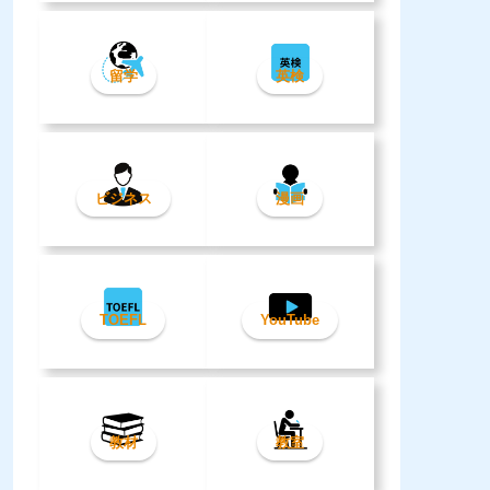
留学
英検
ビジネス
漫画
TOEFL
YouTube
教材
教室