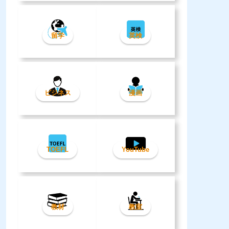
留学
英検
ビジネス
漫画
TOEFL
YouTube
教材
教室