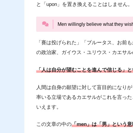
と「upon」を置き換えることはしません。
Men willingly believe what they wis
「賽は投げられた」「ブルータス、お前も
の政治家、ガイウス・ユリウス・カエサル
「人は自分が望むことを進んで信じる」と
人間は自身の願望に対して盲目的になりが
率いる立場であるカエサルがこれを言った
いえます。
この文章の中の
「men」は「男」という