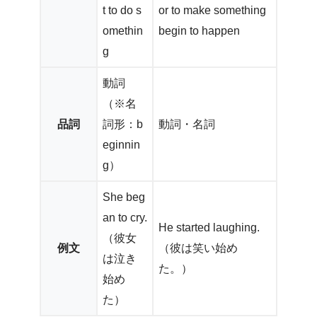
t to do s
or to make something
omethin
begin to happen
g
動詞
（※名
品詞
詞形：b
動詞・名詞
eginnin
g）
She beg
an to cry.
He started laughing.
（彼女
例文
（彼は笑い始め
は泣き
た。）
始め
た）