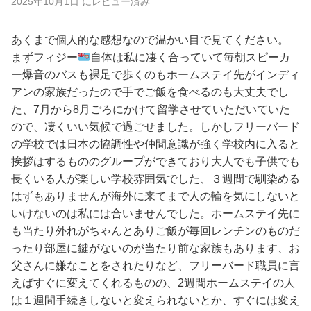
2025年10月1日 にレビュー済み
あくまで個人的な感想なので温かい目で見てください。
まずフィジー
自体は私に凄く合っていて毎朝スピーカ
ー爆音のバスも裸足で歩くのもホームステイ先がインディ
アンの家族だったので手でご飯を食べるのも大丈夫でし
た、7月から8月ごろにかけて留学させていただいていた
ので、凄くいい気候で過ごせました。しかしフリーバード
の学校では日本の協調性や仲間意識が強く学校内に入ると
挨拶はするもののグループができており大人でも子供でも
長くいる人が楽しい学校雰囲気でした、３週間で馴染める
はずもありませんが海外に来てまで人の輪を気にしないと
いけないのは私には合いませんでした。ホームステイ先に
も当たり外れがちゃんとありご飯が毎回レンチンのものだ
ったり部屋に鍵がないのが当たり前な家族もあります、お
父さんに嫌なことをされたりなど、フリーバード職員に言
えばすぐに変えてくれるものの、2週間ホームステイの人
は１週間手続きしないと変えられないとか、すぐには変え