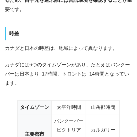
るため、留学先を選ぶ際には言語環境を確認することが重
要
です。
時差
カナダと日本の時差は、地域によって異なります。
カナダには6つのタイムゾーンがあり、たとえばバンクー
バーは日本より−17時間、トロントは−14時間となってい
ます。
タイムゾーン
太平洋時間
山岳部時間
中部
バンクーバー
ビクトリア
カルガリー
主要都市
ウィ