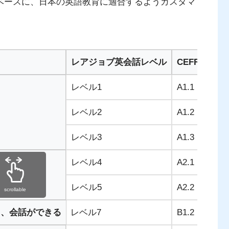
をベースに、日本の英語教育に適合するようカスタマ
レアジョブ英会話レベル
CEFR-J
レベル1
A1.1
英
レベル2
A1.2
自
レベル3
A1.3
身
レベル4
A2.1
海
レベル5
A2.2
身
scrollable
て、会話ができる
レベル7
B1.2
詳