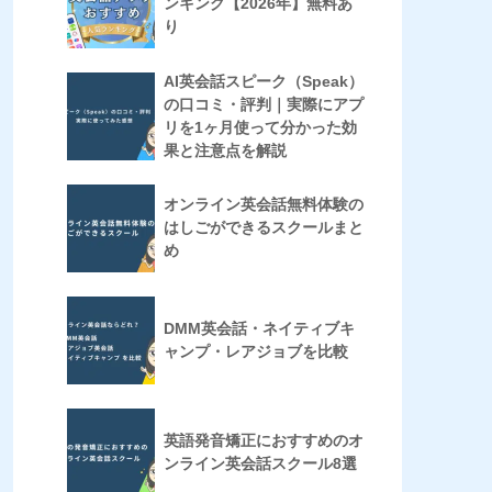
ンキング【2026年】無料あ
り
AI英会話スピーク（Speak）
の口コミ・評判｜実際にアプ
リを1ヶ月使って分かった効
果と注意点を解説
オンライン英会話無料体験の
はしごができるスクールまと
め
DMM英会話・ネイティブキ
ャンプ・レアジョブを比較
英語発音矯正におすすめのオ
ンライン英会話スクール8選