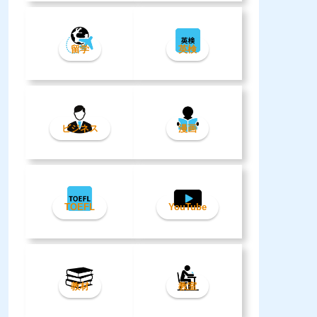
留学
英検
ビジネス
漫画
TOEFL
YouTube
教材
教室