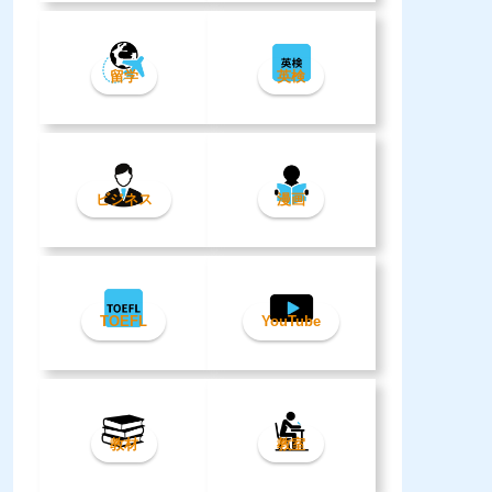
留学
英検
ビジネス
漫画
TOEFL
YouTube
教材
教室