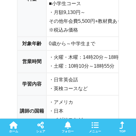
■小学生コース
・月額9,130円～
その他年会費5,500円+教材費ありが必
※税込み価格
対象年齢
0歳から～中学生まで
・火曜・木曜：14時20分～18時50分
営業時間
・土曜：10時10分～18時55分
・日常英会話
学習内容
・英検コースなど
・アメリカ
講師の国籍
・日本
・イギリスなど
ホーム
シェア
フォロー
メニュー
TOP
無料体験
あり