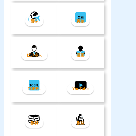
留学
英検
ビジネス
漫画
TOEFL
YouTube
教材
教室