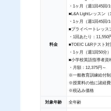
・1ヶ月（週1回45回/1
■L&A Lightレッスン
・1ヶ月（週1回45回/1
■プライベートレッス
・1回あたり：11,550
料金
■TOEIC L&Rテス
・1ヶ月（週1回50分）：
■小学校英語指導者資
・月額：12,375円～
※一般教育訓練給付制
※授業料の他に諸経費
※税込み価格
対象年齢
全年齢