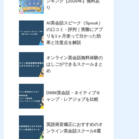
ンキング【2026年】無料あ
り
AI英会話スピーク（Speak）
の口コミ・評判｜実際にアプ
リを1ヶ月使って分かった効
果と注意点を解説
オンライン英会話無料体験の
はしごができるスクールまと
め
DMM英会話・ネイティブキ
ャンプ・レアジョブを比較
英語発音矯正におすすめのオ
ンライン英会話スクール8選