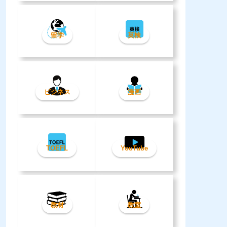
留学
英検
ビジネス
漫画
TOEFL
YouTube
教材
教室