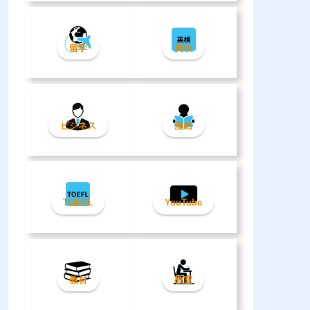
留学
英検
ビジネス
漫画
TOEFL
YouTube
教材
教室